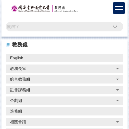
跳
到
主
要
搜尋
內
容
區
教務處
English
教務長室
綜合教務組
註冊課務組
企劃組
進修組
相關會議