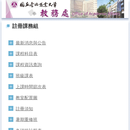
跳
到
主
要
註冊課務組
內
容
區
最新消息與公告
課程科目表
課程資訊查詢
班級課表
上課時間節次表
教室配置圖
註冊須知
暑期重修班