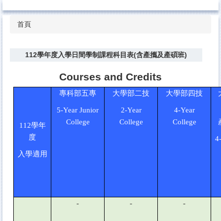
ttt
跳
到
首頁
主
要
內
112學年度入學日間學制課程科目表(含產攜及產碩班)
容
區
Courses and Credits
專科部五專
大學部二技
大學部四技
5-Year Junior
2-Year
4-Year
College
College
College
112
學年
度
4
入學適用
-
-
-